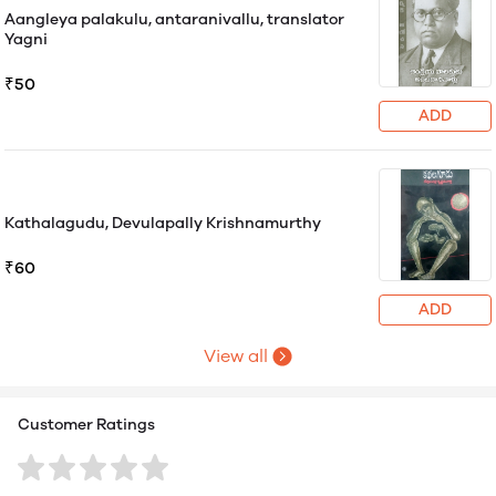
Aangleya palakulu, antaranivallu, translator
Yagni
₹50
ADD
Kathalagudu, Devulapally Krishnamurthy
₹60
ADD
View all
Customer Ratings