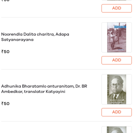
ADD
Noorendla Dalita charitra, Adapa
Satyanarayana
₹50
ADD
Adhunika Bharatamlo anturanitam, Dr. BR
Ambedkar, translator Katyayini
₹50
ADD