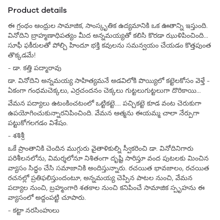
Product details
ఈ గ్రంథం ఆంధ్రుల సామాజిక, సాంస్కృతిక ఉద్యమానికి ఒక ఊతాన్ని ఇస్తుంది.
వినోదిని బ్రాహ్మణాధిపత్యం మీద అన్నమయ్యతో కలిసి కొరడా ఝుళిపించింది...
సూఫీ ఫకీరులతో పోల్చి హిందూ భక్తి కవులను సమన్వయం చేయడం కొత్తపుంత
తొక్కడమే!
- డా. కత్తి పద్మారావు
డా. వినోదిని అన్నమయ్య సాహిత్యమనే అడవిలోకి పొయ్యిలో కట్టెలకోసం వెళ్తే -
ఏకంగా గంధమచెక్కలు, ఎర్రచందనం చెక్కలు గుట్టలుగుట్టలుగా దొరికాయి...
వేమన పద్యాలు ఉటంకించటంలో ఒట్టికట్టె.... పచ్చికట్టె కూడ వంట చెరుకుగా
ఉపయోగించుకున్నారనిపించింది. వేమన ఆత్మను ఈయమ్మ చాలా నేర్పుగా
పట్టుకోగలగడం విశేషం.
- శశిశ్రీ
ఒకే ప్రాంతానికి చెందిన ముగ్గురు వైతాళికుల్ని స్వీకరించి డా. వినోదినిగారు
పరిశీలనలోను, విమర్శలోనూ నిశితంగా దృష్టి సారిస్తూ వంద పుటలకు మించిన
వ్యాసం సిద్ధం చేసి సమాజానికి అందిస్తున్నారు. రచయిత భావజాలం, రచయిత
రచనల్లో ప్రతిఫలిస్తుందంటూ, అన్నమయ్య చెప్పిన పాటల నుంచి, వేమన
పద్యాల నుంచి, బ్రహ్మంగారి శతకాల నుంచి కనిపించే సామాజిక స్పృహను ఈ
వ్యాసంలో అద్దంపట్టి చూపారు.
- కట్టా నరసింహులు