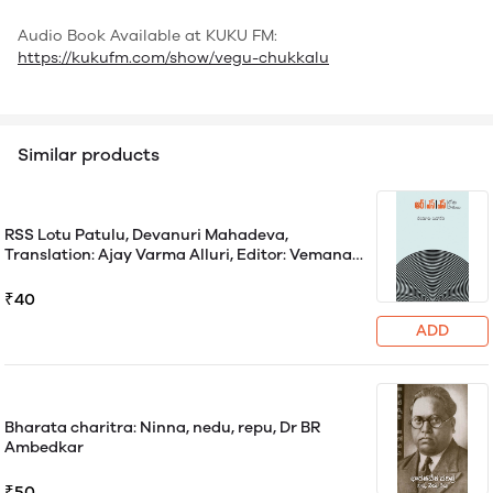
Audio Book Available at KUKU FM:
https://kukufm.com/show/vegu-chukkalu
Similar products
RSS Lotu Patulu, Devanuri Mahadeva,
Translation: Ajay Varma Alluri, Editor: Vemana
Vasantha Lakshmi
₹40
ADD
Bharata charitra: Ninna, nedu, repu, Dr BR
Ambedkar
₹50