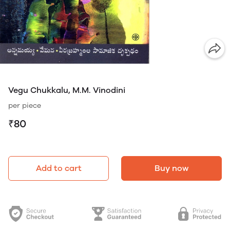
Vegu Chukkalu, M.M. Vinodini
per piece
₹80
Add to cart
Buy now