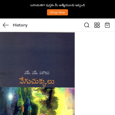
బహుమతిగా పుస్తకం మీ ఆత్మీయులకు ఇవ్వండి
Shop Now
History