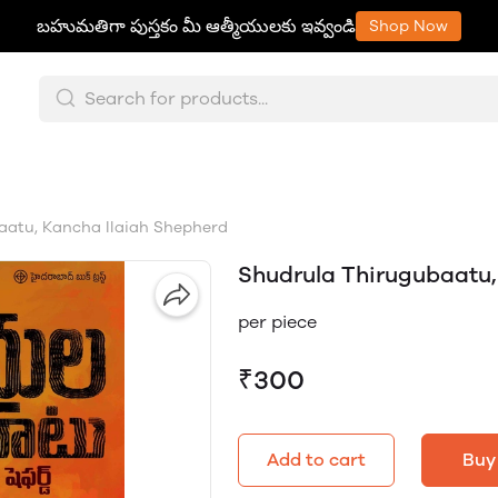
బహుమతిగా పుస్తకం మీ ఆత్మీయులకు ఇవ్వండి
Shop Now
atu, Kancha Ilaiah Shepherd
Shudrula Thirugubaatu,
per piece
₹300
Add to cart
Buy