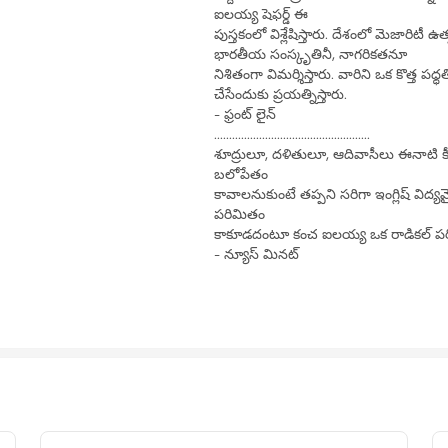
ఐలయ్య షెఫర్డ్ ఈ
పుస్తకంలో విశ్లేషిస్తారు. దేశంలో మెజారిటీ 
భారతీయ సంస్కృతినీ, నాగరికతనూ
నిశితంగా విమర్శిస్తారు. వారిని ఒక కొత్త పధ్
చేసేందుకు ప్రయత్నిస్తారు.
- ఫ్రంట్ లైన్
....................................................
శూద్రులూ, దళితులూ, ఆదివాసీలు ఈనాటి 
బలోపేతం
కావాలనుకుంటే తప్పని సరిగా ఇంగ్లిష్ విద
పరిమితం
కాకూడదంటూ కంచ ఐలయ్య ఒక రాడికల్ పరిష్కా
- న్యూస్ మినట్