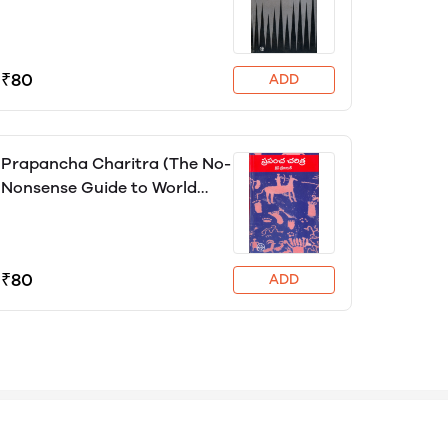
₹80
ADD
Prapancha Charitra (The No-
Nonsense Guide to World
History), Chris Brazier
₹80
ADD