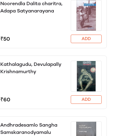
Noorendla Dalita charitra,
Adapa Satyanarayana
₹50
ADD
Kathalagudu, Devulapally
Krishnamurthy
₹60
ADD
Andhradesamlo Sangha
Samskaranodyamalu