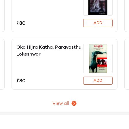
Lokeshwar
₹80
ADD
Oka Hijra Katha, Paravasthu
Lokeshwar
₹80
ADD
View all