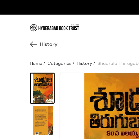
History
Home
/
Categories
/
History
/
Shudrula Thiruguba