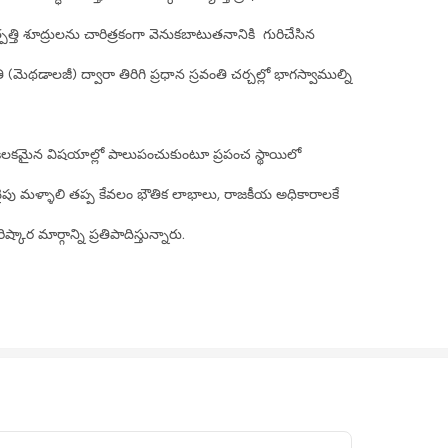
ఉత్పత్తి శూద్రులను చారిత్రకంగా వెనుకబాటుతనానికి గురిచేసిన
ధతి (మెథడాలజీ) ద్వారా తిరిగి ప్రధాన స్రవంతి చర్చల్లో భాగస్వాముల్ని
కీలకమైన విషయాల్లో పాలుపంచుకుంటూ ప్రపంచ స్థాయిలో
్యవైపు మళ్ళాలి తప్ప కేవలం భౌతిక లాభాలు, రాజకీయ అధికారాలకే
ర మార్గాన్ని ప్రతిపాదిస్తున్నారు.