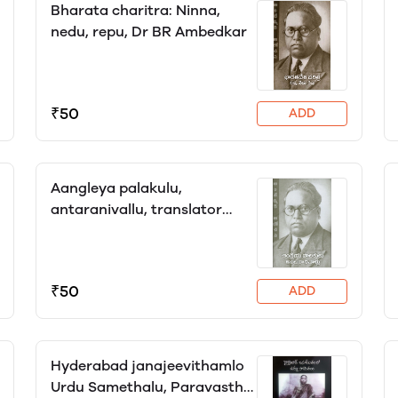
Bharata charitra: Ninna,
nedu, repu, Dr BR Ambedkar
₹50
ADD
Aangleya palakulu,
antaranivallu, translator
Yagni
₹50
ADD
Hyderabad janajeevithamlo
Urdu Samethalu, Paravasthu