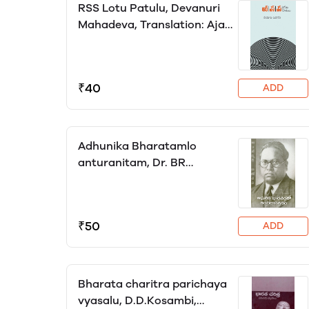
RSS Lotu Patulu, Devanuri
Mahadeva, Translation: Ajay
Varma Alluri, Editor: Vemana
Vasantha Lakshmi
₹40
ADD
Adhunika Bharatamlo
anturanitam, Dr. BR
Ambedkar, translator
Katyayini
₹50
ADD
Bharata charitra parichaya
vyasalu, D.D.Kosambi,