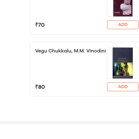
translator Hanumanth Reddy
(HRK)
₹70
ADD
Vegu Chukkalu, M.M. Vinodini
₹80
ADD