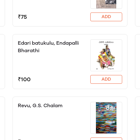
₹75
ADD
Edari batukulu, Endapalli
Bharathi
₹100
ADD
Revu, G.S. Chalam