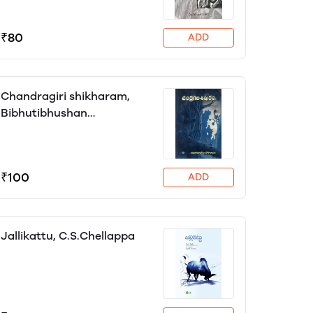
Lakshmana Rao
₹80
ADD
Chandragiri shikharam,
Bibhutibhushan
Bandopadhyay
₹100
ADD
Jallikattu, C.S.Chellappa