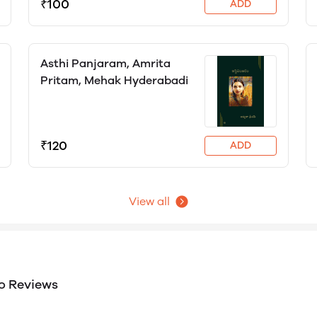
₹100
ADD
Asthi Panjaram, Amrita
Pritam, Mehak Hyderabadi
₹120
ADD
View all
o Reviews