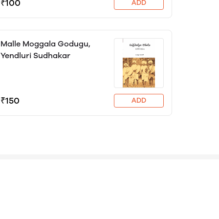
₹100
ADD
Malle Moggala Godugu,
Yendluri Sudhakar
₹150
ADD