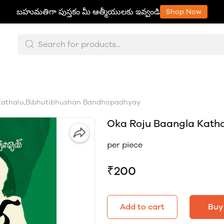
బహుమతిగా పుస్తకం మీ ఆత్మీయులకు ఇవ్వండి
Shop Now
Kathalu,Bibhutibhushan Bandhopadhyay
Oka Roju Baangla Kath
per piece
₹200
Add to cart
Buy