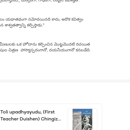
హిస్తుంది_ మంద్రంగా, గాఢంగా, నిండైన జీవశక్తితో."
 కేవలం యథాతథంగా నమోదయినది కాదు, అదొక కవిత్వం
్వతత్వాన్ని కల్పిస్తాడు."
ద గ్రామీణులకు ఒక హోదాను కల్పించిన మొట్టమొదటి రచయిత
ల చిత్రణ హాస్యాస్పదంగానో, దయనీయంగానో కనబడేది.
Toli upadhyayudu, (First
Teacher Duishen) Chingiz
Aitmatov, translator Uppala