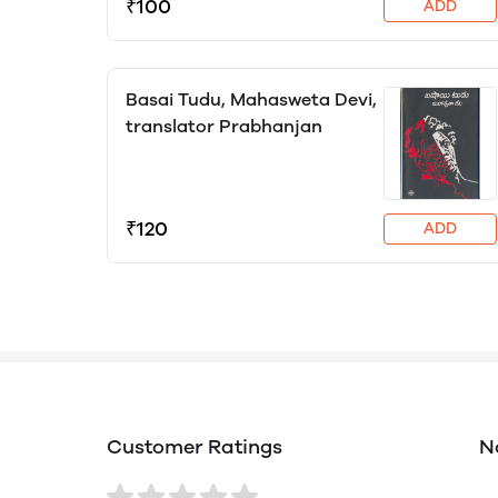
₹100
ADD
Basai Tudu, Mahasweta Devi,
translator Prabhanjan
₹120
ADD
Customer Ratings
N