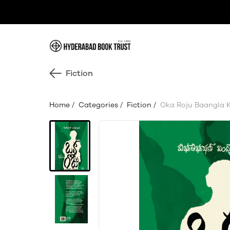
Fiction
Home
/
Categories
/
Fiction
/
Oka Roju Baangla 